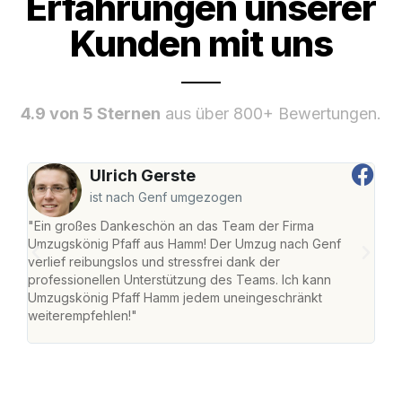
Erfahrungen unserer
Kunden mit uns
4.9 von 5 Sternen
aus über 800+ Bewertungen.
Ulrich Gerste
ist nach Genf umgezogen
"Ein großes Dankeschön an das Team der Firma
"Di
Umzugskönig Pfaff aus Hamm! Der Umzug nach Genf
mei
verlief reibungslos und stressfrei dank der
Team
professionellen Unterstützung des Teams. Ich kann
habe
Umzugskönig Pfaff Hamm jedem uneingeschränkt
an m
weiterempfehlen!"
groß