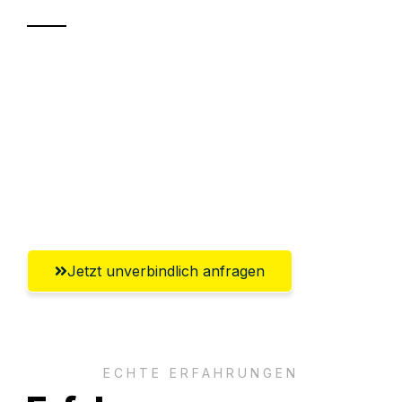
Sparen Sie bis zu 100€ bei Anfrage
Abwicklung innerhalb von 24 Stunden
Versichert bis zu 7.500€
Ggf. komplette Zollabwicklung inklusive
Umfassender Kundensupport aus Hamm
Jetzt unverbindlich anfragen
ECHTE ERFAHRUNGEN