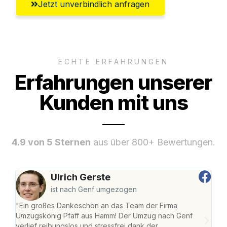
Jetzt unverbindlich anfragen
ECHTE ERFAHRUNGEN
Erfahrungen unserer
Kunden mit uns
4.9 von 5 Sternen
aus über 800+ Bewertungen.
Ulrich Gerste
ist nach Genf umgezogen
"Ein großes Dankeschön an das Team der Firma
"Di
Umzugskönig Pfaff aus Hamm! Der Umzug nach Genf
mei
verlief reibungslos und stressfrei dank der
Team