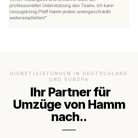
professionellen Unterstützung des Teams. Ich kann
habe
Umzugskönig Pfaff Hamm jedem uneingeschränkt
an m
weiterempfehlen!"
groß
DIENSTLEISTUNGEN IN DEUTSCHLAND
UND EUROPA
Ihr Partner für
Umzüge von Hamm
nach..