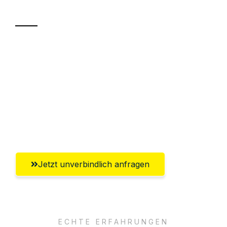
Transport
Sparen Sie bis zu 100€ bei Anfrage
Abwicklung innerhalb von 24 Stunden
Versichert bis zu 7.500€
Ggf. komplette Zollabwicklung inklusive
Umfassender Kundensupport aus Hamm
Jetzt unverbindlich anfragen
ECHTE ERFAHRUNGEN