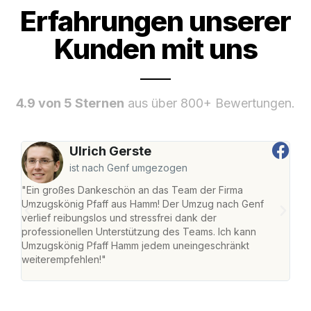
Erfahrungen unserer
Kunden mit uns
4.9 von 5 Sternen
aus über 800+ Bewertungen.
Ulrich Gerste
ist nach Genf umgezogen
"Ein großes Dankeschön an das Team der Firma
"Di
Umzugskönig Pfaff aus Hamm! Der Umzug nach Genf
mei
verlief reibungslos und stressfrei dank der
Team
professionellen Unterstützung des Teams. Ich kann
habe
Umzugskönig Pfaff Hamm jedem uneingeschränkt
an m
weiterempfehlen!"
groß