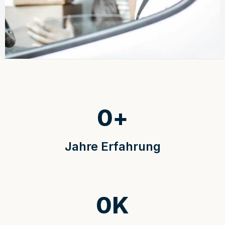
0
+
Jahre Erfahrung
0
K