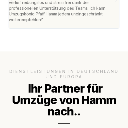
verlief reibungslos und stressfrei dank der
Team
professionellen Unterstützung des Teams. Ich kann
habe
Umzugskönig Pfaff Hamm jedem uneingeschränkt
an m
weiterempfehlen!"
groß
DIENSTLEISTUNGEN IN DEUTSCHLAND
UND EUROPA
Ihr Partner für
Umzüge von Hamm
nach..