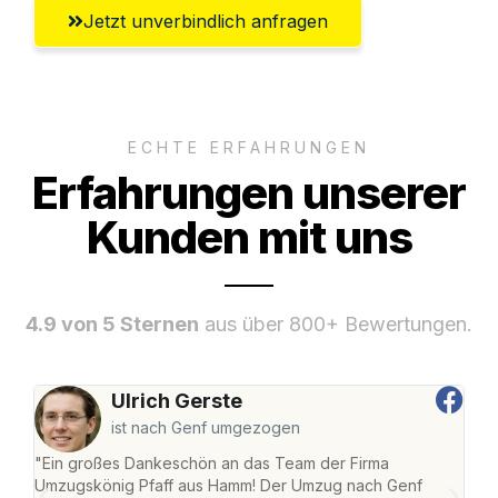
Jetzt unverbindlich anfragen
ECHTE ERFAHRUNGEN
Erfahrungen unserer
Kunden mit uns
4.9 von 5 Sternen
aus über 800+ Bewertungen.
Ulrich Gerste
ist nach Genf umgezogen
"Ein großes Dankeschön an das Team der Firma
"Di
Umzugskönig Pfaff aus Hamm! Der Umzug nach Genf
mei