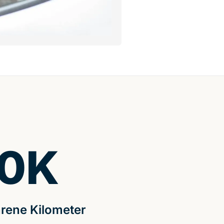
0
K
rene Kilometer