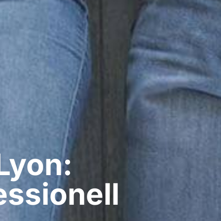
Lyon:
ssionell​