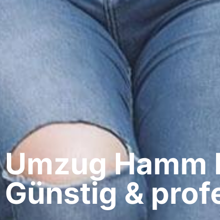
Umzug Hamm​ 
Günstig & profe