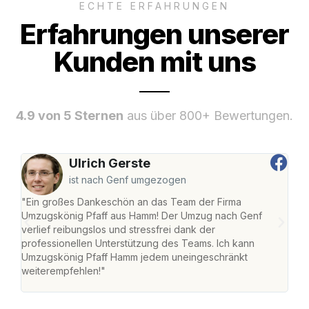
ECHTE ERFAHRUNGEN
Erfahrungen unserer
Kunden mit uns
4.9 von 5 Sternen
aus über 800+ Bewertungen.
Ulrich Gerste
ist nach Genf umgezogen
"Ein großes Dankeschön an das Team der Firma
"Di
Umzugskönig Pfaff aus Hamm! Der Umzug nach Genf
mei
verlief reibungslos und stressfrei dank der
Team
professionellen Unterstützung des Teams. Ich kann
habe
Umzugskönig Pfaff Hamm jedem uneingeschränkt
an m
weiterempfehlen!"
groß