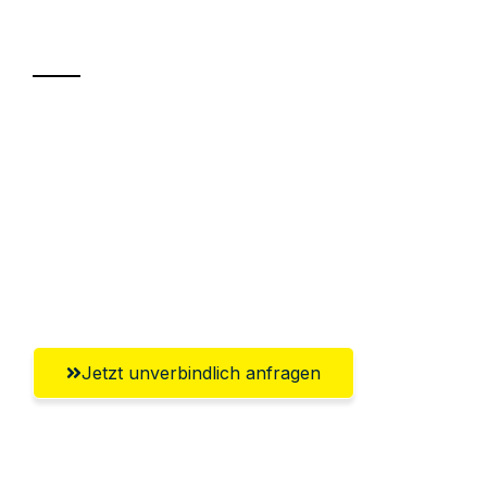
Transport
Sparen Sie bis zu 100€ bei Anfrage
Abwicklung innerhalb von 24 Stunden
Versichert bis zu 7.500€
Ggf. komplette Zollabwicklung inklusive
Umfassender Kundensupport aus Hamm
Jetzt unverbindlich anfragen