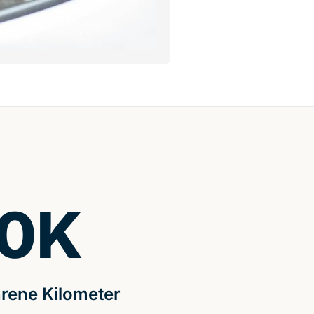
0
K
rene Kilometer