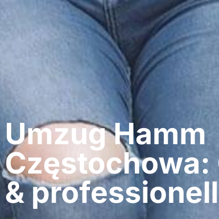
Umzug Hamm​
Częstochowa: 
& professionell​