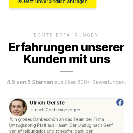
Jetzt unverbindlich anfragen
ECHTE ERFAHRUNGEN
Erfahrungen unserer
Kunden mit uns
4.9 von 5 Sternen
aus über 800+ Bewertungen.
Ulrich Gerste
ist nach Genf umgezogen
"Ein großes Dankeschön an das Team der Firma
"Di
Umzugskönig Pfaff aus Hamm! Der Umzug nach Genf
mei
verlief reibungslos und stressfrei dank der
Team