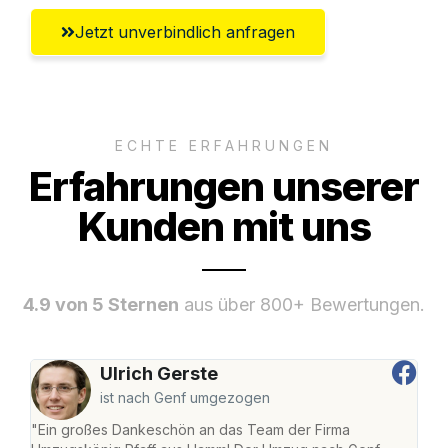
Jetzt unverbindlich anfragen
ECHTE ERFAHRUNGEN
Erfahrungen unserer
Kunden mit uns
4.9 von 5 Sternen
aus über 800+ Bewertungen.
Ulrich Gerste
ist nach Genf umgezogen
"Ein großes Dankeschön an das Team der Firma
"Di