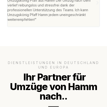
Umzugskönig Pfaff aus Hamm! Der Umzug nach Genf
mei
verlief reibungslos und stressfrei dank der
Team
professionellen Unterstützung des Teams. Ich kann
habe
Umzugskönig Pfaff Hamm jedem uneingeschränkt
an m
weiterempfehlen!"
groß
DIENSTLEISTUNGEN IN DEUTSCHLAND
UND EUROPA
Ihr Partner für
Umzüge von Hamm
nach..