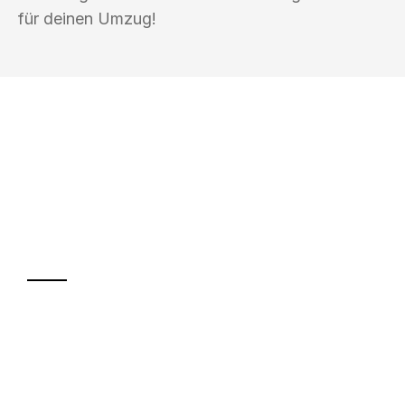
für deinen Umzug!
UMZUGSKÖNIG PFAFF HAMM
Ihr Umzug oder
Transport
Sparen Sie bis zu 100€ bei Anfrage
Abwicklung innerhalb von 24 Stunden
Versichert bis zu 7.500€