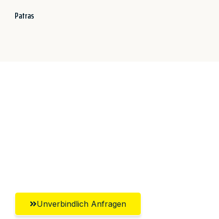
Patras
Jetzt anfragen &
100€ sparen!
Unverbindlich Anfragen