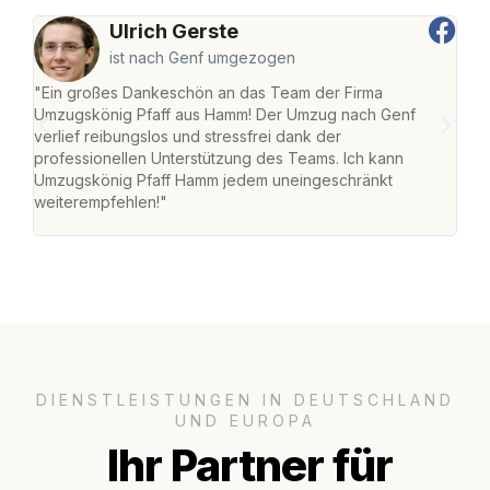
Ulrich Gerste
ist nach Genf umgezogen
"Ein großes Dankeschön an das Team der Firma
"Di
Umzugskönig Pfaff aus Hamm! Der Umzug nach Genf
mei
verlief reibungslos und stressfrei dank der
Team
professionellen Unterstützung des Teams. Ich kann
habe
Umzugskönig Pfaff Hamm jedem uneingeschränkt
an m
weiterempfehlen!"
groß
DIENSTLEISTUNGEN IN DEUTSCHLAND
UND EUROPA
Ihr Partner für