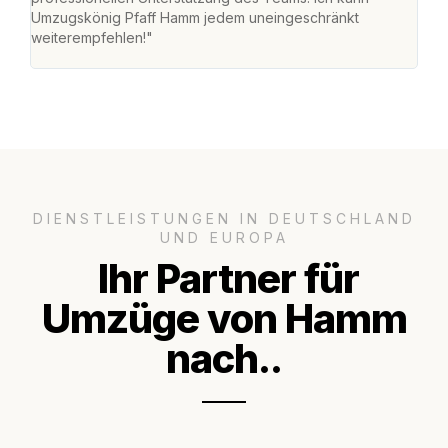
Umzugskönig Pfaff Hamm jedem uneingeschränkt
an m
weiterempfehlen!"
groß
DIENSTLEISTUNGEN IN DEUTSCHLAND
UND EUROPA
Ihr Partner für
Umzüge von Hamm
nach..