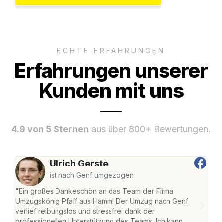
ECHTE ERFAHRUNGEN
Erfahrungen unserer
Kunden mit uns
4.9 von 5 Sternen
aus über 800+ Bewertungen.
Ulrich Gerste
ist nach Genf umgezogen
"Ein großes Dankeschön an das Team der Firma
"Di
Umzugskönig Pfaff aus Hamm! Der Umzug nach Genf
mei
verlief reibungslos und stressfrei dank der
Team
professionellen Unterstützung des Teams. Ich kann
habe