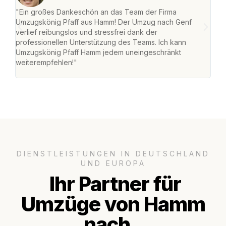
"Ein großes Dankeschön an das Team der Firma
"Di
Umzugskönig Pfaff aus Hamm! Der Umzug nach Genf
mei
verlief reibungslos und stressfrei dank der
Team
professionellen Unterstützung des Teams. Ich kann
habe
Umzugskönig Pfaff Hamm jedem uneingeschränkt
an m
weiterempfehlen!"
groß
DIENSTLEISTUNGEN IN DEUTSCHLAND
UND EUROPA
Ihr Partner für
Umzüge von Hamm
nach..