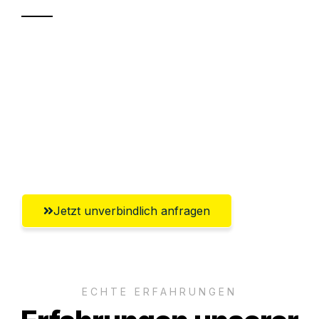
Sparen Sie bis zu 100€ bei Anfrage
Abwicklung innerhalb von 24 Stunden
Versichert bis zu 7.500€
Ggf. komplette Zollabwicklung inklusive
Umfassender Kundensupport aus Hamm
Jetzt unverbindlich anfragen
ECHTE ERFAHRUNGEN