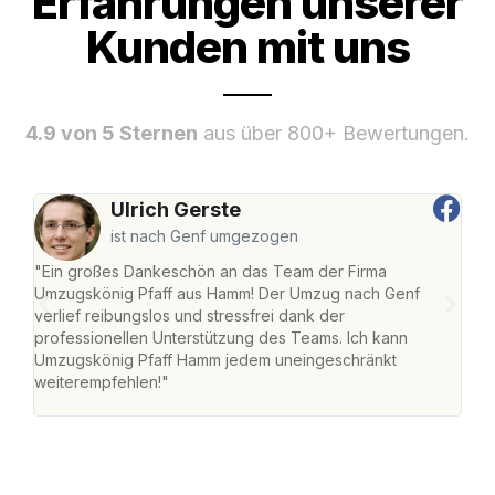
Erfahrungen unserer
Kunden mit uns
4.9 von 5 Sternen
aus über 800+ Bewertungen.
Ulrich Gerste
ist nach Genf umgezogen
"Ein großes Dankeschön an das Team der Firma
"Di
Umzugskönig Pfaff aus Hamm! Der Umzug nach Genf
mei
verlief reibungslos und stressfrei dank der
Team
professionellen Unterstützung des Teams. Ich kann
habe
Umzugskönig Pfaff Hamm jedem uneingeschränkt
an m
weiterempfehlen!"
groß