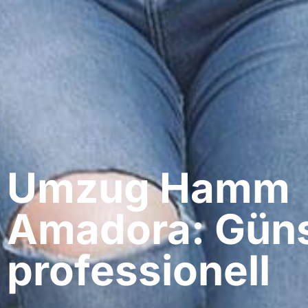
Umzug Hamm​
Amadora: Güns
professionell​