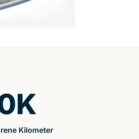
0
K
rene Kilometer