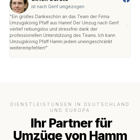
ist nach Genf umgezogen
"Ein großes Dankeschön an das Team der Firma
"Di
Umzugskönig Pfaff aus Hamm! Der Umzug nach Genf
mei
verlief reibungslos und stressfrei dank der
Team
professionellen Unterstützung des Teams. Ich kann
habe
Umzugskönig Pfaff Hamm jedem uneingeschränkt
an m
weiterempfehlen!"
groß
DIENSTLEISTUNGEN IN DEUTSCHLAND
UND EUROPA
Ihr Partner für
Umzüge von Hamm