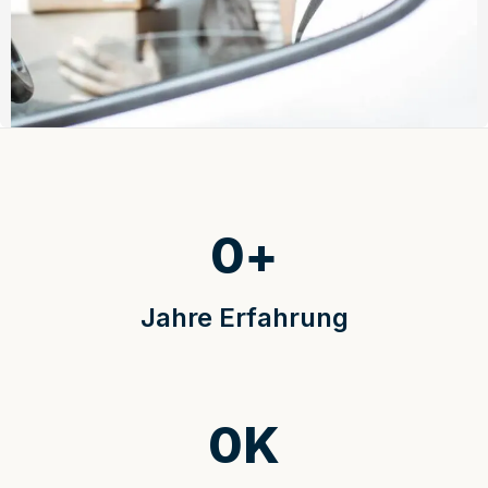
0
+
Jahre Erfahrung
0
K