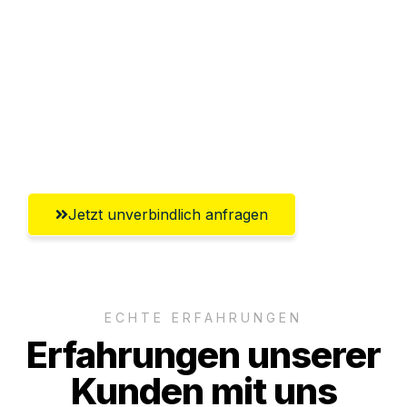
Abwicklung innerhalb von 24 Stunden
Versichert bis zu 7.500€
Ggf. komplette Zollabwicklung inklusive
Umfassender Kundensupport aus Hamm
Jetzt unverbindlich anfragen
ECHTE ERFAHRUNGEN
Erfahrungen unserer
Kunden mit uns