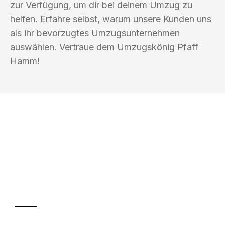
zur Verfügung, um dir bei deinem Umzug zu
helfen. Erfahre selbst, warum unsere Kunden uns
als ihr bevorzugtes Umzugsunternehmen
auswählen. Vertraue dem Umzugskönig Pfaff
Hamm!
UMZUGSKÖNIG PFAFF HAMM
Ihr Umzug oder
Transport
Sparen Sie bis zu 100€ bei Anfrage