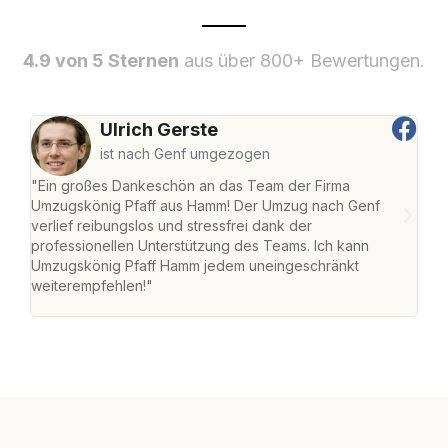
4.9 von 5 Sternen
aus über 800+ Bewertungen.
Ulrich Gerste
ist nach Genf umgezogen
"Ein großes Dankeschön an das Team der Firma
"Di
Umzugskönig Pfaff aus Hamm! Der Umzug nach Genf
mei
verlief reibungslos und stressfrei dank der
Team
professionellen Unterstützung des Teams. Ich kann
habe
Umzugskönig Pfaff Hamm jedem uneingeschränkt
an m
weiterempfehlen!"
groß