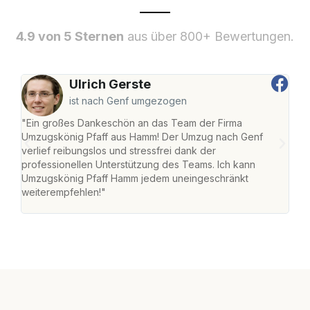
4.9 von 5 Sternen
aus über 800+ Bewertungen.
Ulrich Gerste
ist nach Genf umgezogen
"Ein großes Dankeschön an das Team der Firma
"Di
Umzugskönig Pfaff aus Hamm! Der Umzug nach Genf
mei
verlief reibungslos und stressfrei dank der
Team
professionellen Unterstützung des Teams. Ich kann
habe
Umzugskönig Pfaff Hamm jedem uneingeschränkt
an m
weiterempfehlen!"
groß