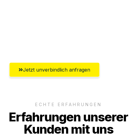
Abwicklung innerhalb von 24 Stunden
Versichert bis zu 7.500€
Ggf. komplette Zollabwicklung inklusive
Umfassender Kundensupport aus Hamm
Jetzt unverbindlich anfragen
ECHTE ERFAHRUNGEN
Erfahrungen unserer
Kunden mit uns