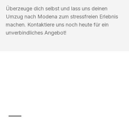
Überzeuge dich selbst und lass uns deinen
Umzug nach Modena zum stressfreien Erlebnis
machen. Kontaktiere uns noch heute für ein
unverbindliches Angebot!
UMZUGSKÖNIG PFAFF HAMM
Ihr Umzug oder
Transport
Sparen Sie bis zu 100€ bei Anfrage