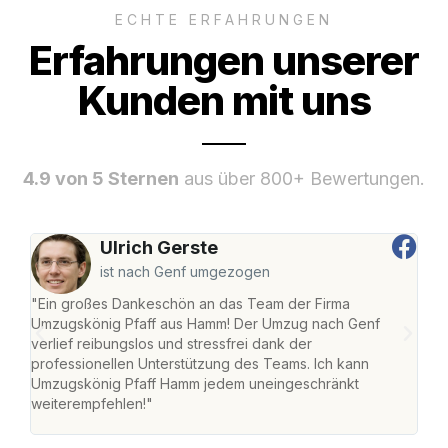
ECHTE ERFAHRUNGEN
Erfahrungen unserer
Kunden mit uns
4.9 von 5 Sternen
aus über 800+ Bewertungen.
Ulrich Gerste
ist nach Genf umgezogen
"Ein großes Dankeschön an das Team der Firma
"Di
Umzugskönig Pfaff aus Hamm! Der Umzug nach Genf
mei
verlief reibungslos und stressfrei dank der
Team
professionellen Unterstützung des Teams. Ich kann
habe
Umzugskönig Pfaff Hamm jedem uneingeschränkt
an m
weiterempfehlen!"
groß