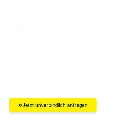
Transport
Sparen Sie bis zu 100€ bei Anfrage
Abwicklung innerhalb von 24 Stunden
Versichert bis zu 7.500€
Ggf. komplette Zollabwicklung inklusive
Umfassender Kundensupport aus Hamm
Jetzt unverbindlich anfragen