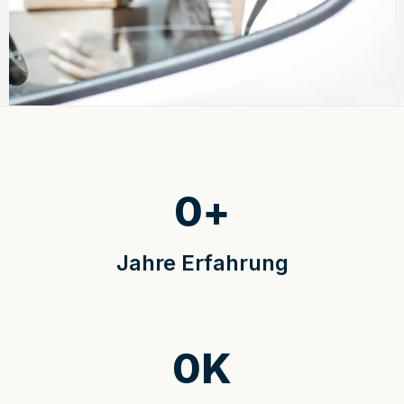
0
+
Jahre Erfahrung
0
K