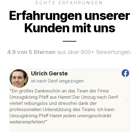
ECHTE ERFAHRUNGEN
Erfahrungen unserer
Kunden mit uns
4.9 von 5 Sternen
aus über 800+ Bewertungen.
Ulrich Gerste
ist nach Genf umgezogen
"Ein großes Dankeschön an das Team der Firma
"Di
Umzugskönig Pfaff aus Hamm! Der Umzug nach Genf
mei
verlief reibungslos und stressfrei dank der
Team
professionellen Unterstützung des Teams. Ich kann
habe
Umzugskönig Pfaff Hamm jedem uneingeschränkt
an m
weiterempfehlen!"
groß