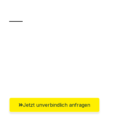
Transport
Sparen Sie bis zu 100€ bei Anfrage
Abwicklung innerhalb von 24 Stunden
Versichert bis zu 7.500€
Ggf. komplette Zollabwicklung inklusive
Umfassender Kundensupport aus Hamm
Jetzt unverbindlich anfragen