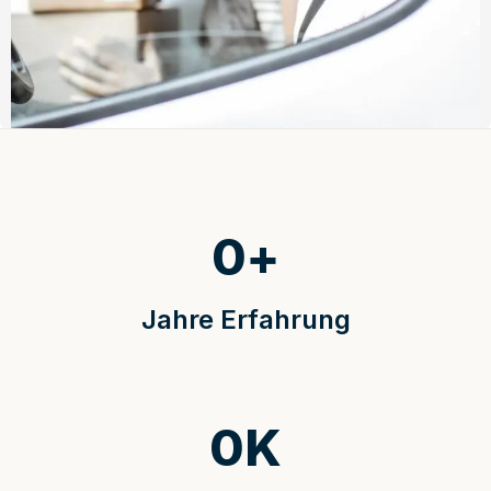
0
+
Jahre Erfahrung
0
K