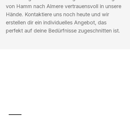
von Hamm nach Almere vertrauensvoll in unsere
Hände. Kontaktiere uns noch heute und wir
erstellen dir ein individuelles Angebot, das
perfekt auf deine Bedürfnisse zugeschnitten ist.
UMZUGSKÖNIG PFAFF HAMM
Ihr Umzug oder
Transport
Sparen Sie bis zu 100€ bei Anfrage