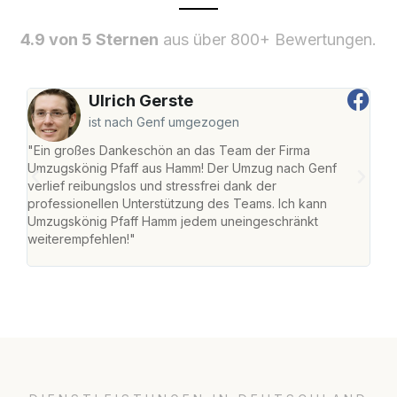
4.9 von 5 Sternen
aus über 800+ Bewertungen.
Ulrich Gerste
ist nach Genf umgezogen
"Ein großes Dankeschön an das Team der Firma
"Di
Umzugskönig Pfaff aus Hamm! Der Umzug nach Genf
mei
verlief reibungslos und stressfrei dank der
Team
professionellen Unterstützung des Teams. Ich kann
habe
Umzugskönig Pfaff Hamm jedem uneingeschränkt
an m
weiterempfehlen!"
groß