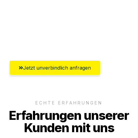
Abwicklung innerhalb von 24 Stunden
Versichert bis zu 7.500€
Ggf. komplette Zollabwicklung inklusive
Umfassender Kundensupport aus Hamm
Jetzt unverbindlich anfragen
ECHTE ERFAHRUNGEN
Erfahrungen unserer
Kunden mit uns