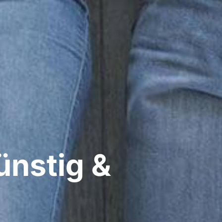
ünstig &