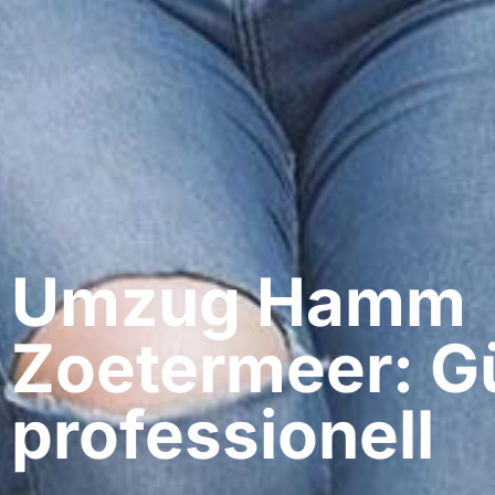
Umzug Hamm​
Zoetermeer: G
professionell​