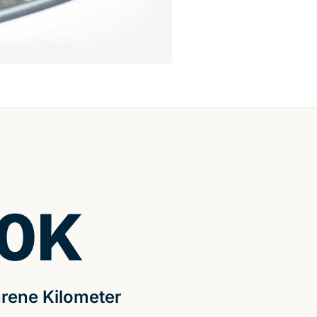
0
K
rene Kilometer