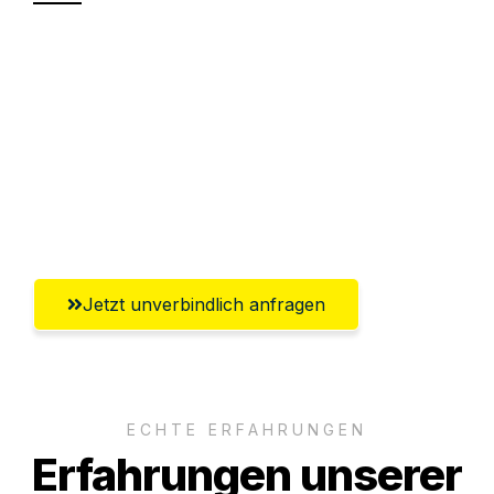
Sparen Sie bis zu 100€ bei Anfrage
Abwicklung innerhalb von 24 Stunden
Versichert bis zu 7.500€
Ggf. komplette Zollabwicklung inklusive
Umfassender Kundensupport aus Hamm
Jetzt unverbindlich anfragen
ECHTE ERFAHRUNGEN
Erfahrungen unserer