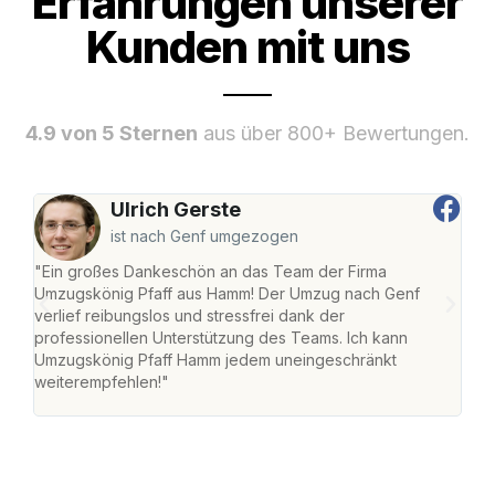
Erfahrungen unserer
Kunden mit uns
4.9 von 5 Sternen
aus über 800+ Bewertungen.
Ulrich Gerste
ist nach Genf umgezogen
"Ein großes Dankeschön an das Team der Firma
"Di
Umzugskönig Pfaff aus Hamm! Der Umzug nach Genf
mei
verlief reibungslos und stressfrei dank der
Team
professionellen Unterstützung des Teams. Ich kann
habe
Umzugskönig Pfaff Hamm jedem uneingeschränkt
an m
weiterempfehlen!"
groß