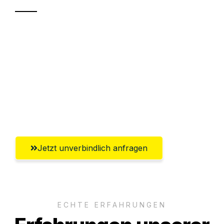
Sparen Sie bis zu 100€ bei Anfrage
Abwicklung innerhalb von 24 Stunden
Versichert bis zu 7.500€
Ggf. komplette Zollabwicklung inklusive
Umfassender Kundensupport aus Hamm
Jetzt unverbindlich anfragen
ECHTE ERFAHRUNGEN