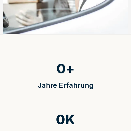
0
+
Jahre Erfahrung
0
K