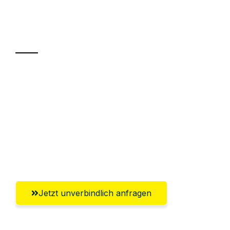
Ihr Umzug oder
Transport
Sparen Sie bis zu 100€ bei Anfrage
Abwicklung innerhalb von 24 Stunden
Versichert bis zu 7.500€
Ggf. komplette Zollabwicklung inklusive
Umfassender Kundensupport aus Hamm
Jetzt unverbindlich anfragen