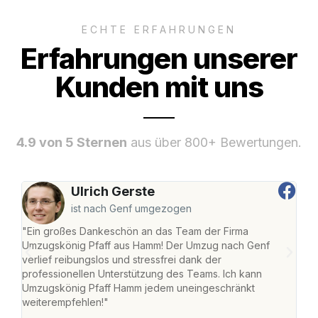
ECHTE ERFAHRUNGEN
Erfahrungen unserer
Kunden mit uns
4.9 von 5 Sternen
aus über 800+ Bewertungen.
Ulrich Gerste
ist nach Genf umgezogen
"Ein großes Dankeschön an das Team der Firma
"Di
Umzugskönig Pfaff aus Hamm! Der Umzug nach Genf
mei
verlief reibungslos und stressfrei dank der
Team
professionellen Unterstützung des Teams. Ich kann
habe
Umzugskönig Pfaff Hamm jedem uneingeschränkt
an m
weiterempfehlen!"
groß