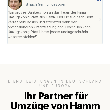
ist nach Genf umgezogen
"Ein großes Dankeschön an das Team der Firma
"Di
Umzugskönig Pfaff aus Hamm! Der Umzug nach Genf
mei
verlief reibungslos und stressfrei dank der
Team
professionellen Unterstützung des Teams. Ich kann
habe
Umzugskönig Pfaff Hamm jedem uneingeschränkt
an m
weiterempfehlen!"
groß
DIENSTLEISTUNGEN IN DEUTSCHLAND
UND EUROPA
Ihr Partner für
Umzüge von Hamm