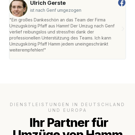
Ulrich Gerste
ist nach Genf umgezogen
"Ein großes Dankeschön an das Team der Firma
"Di
Umzugskönig Pfaff aus Hamm! Der Umzug nach Genf
mei
verlief reibungslos und stressfrei dank der
Team
professionellen Unterstützung des Teams. Ich kann
habe
Umzugskönig Pfaff Hamm jedem uneingeschränkt
an m
weiterempfehlen!"
groß
DIENSTLEISTUNGEN IN DEUTSCHLAND
UND EUROPA
Ihr Partner für
Umzüge von Hamm