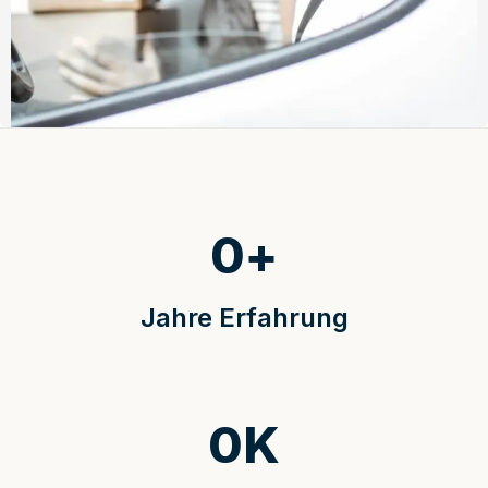
0
+
Jahre Erfahrung
0
K