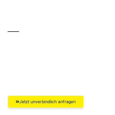
Ihr Umzug oder
Transport
Sparen Sie bis zu 100€ bei Anfrage
Abwicklung innerhalb von 24 Stunden
Versichert bis zu 7.500€
Ggf. komplette Zollabwicklung inklusive
Umfassender Kundensupport aus Hamm
Jetzt unverbindlich anfragen