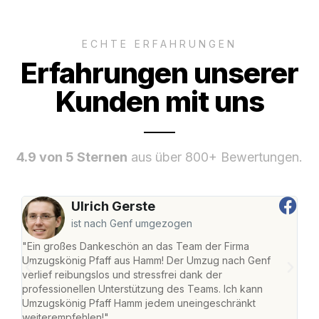
ECHTE ERFAHRUNGEN
Erfahrungen unserer
Kunden mit uns
4.9 von 5 Sternen
aus über 800+ Bewertungen.
Ulrich Gerste
ist nach Genf umgezogen
"Ein großes Dankeschön an das Team der Firma
"Di
Umzugskönig Pfaff aus Hamm! Der Umzug nach Genf
mei
verlief reibungslos und stressfrei dank der
Team
professionellen Unterstützung des Teams. Ich kann
habe
Umzugskönig Pfaff Hamm jedem uneingeschränkt
an m
weiterempfehlen!"
groß