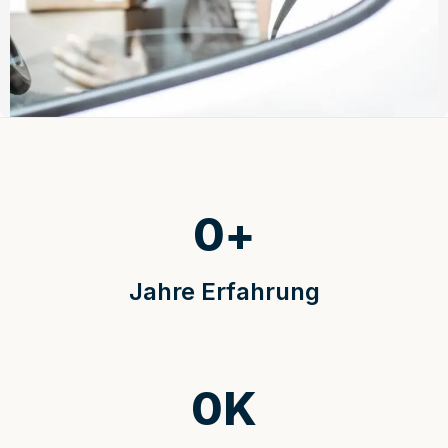
0
+
Jahre Erfahrung
0
K