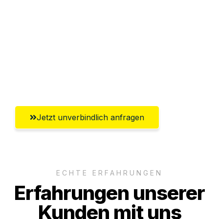
Sparen Sie bis zu 100€ bei Anfrage
Abwicklung innerhalb von 24 Stunden
Versichert bis zu 7.500€
Ggf. komplette Zollabwicklung inklusive
Umfassender Kundensupport aus Hamm
Jetzt unverbindlich anfragen
ECHTE ERFAHRUNGEN
Erfahrungen unserer
Kunden mit uns