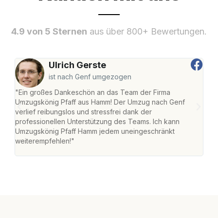
4.9 von 5 Sternen
aus über 800+ Bewertungen.
Ulrich Gerste
ist nach Genf umgezogen
"Ein großes Dankeschön an das Team der Firma
"Di
Umzugskönig Pfaff aus Hamm! Der Umzug nach Genf
mei
verlief reibungslos und stressfrei dank der
Team
professionellen Unterstützung des Teams. Ich kann
habe
Umzugskönig Pfaff Hamm jedem uneingeschränkt
an m
weiterempfehlen!"
groß