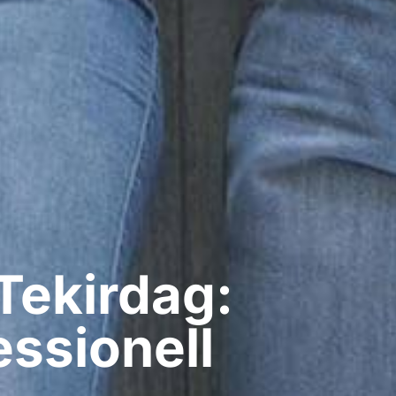
ekirdag:
ssionell​