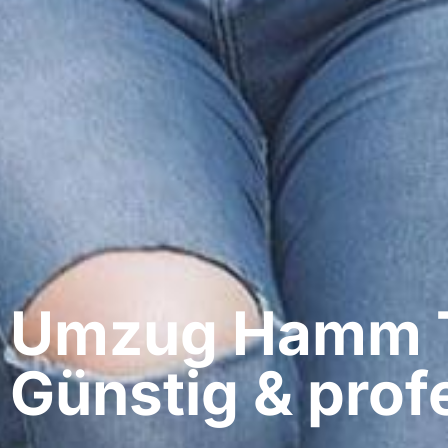
Umzug Hamm​ T
Günstig & profe