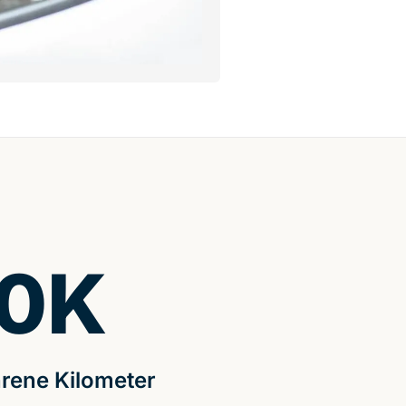
0
K
rene Kilometer