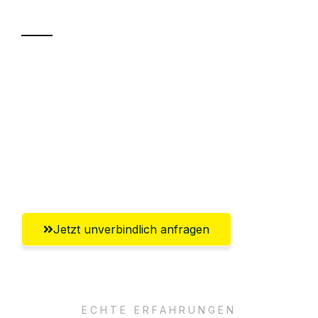
Transport
Sparen Sie bis zu 100€ bei Anfrage
Abwicklung innerhalb von 24 Stunden
Versichert bis zu 7.500€
Ggf. komplette Zollabwicklung inklusive
Umfassender Kundensupport aus Hamm
Jetzt unverbindlich anfragen
ECHTE ERFAHRUNGEN