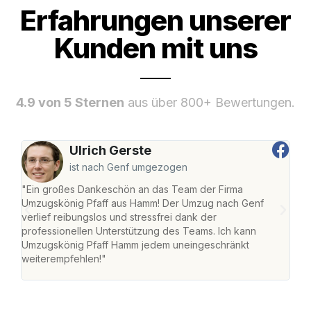
Erfahrungen unserer
Kunden mit uns
4.9 von 5 Sternen
aus über 800+ Bewertungen.
Ulrich Gerste
ist nach Genf umgezogen
"Ein großes Dankeschön an das Team der Firma
"Di
Umzugskönig Pfaff aus Hamm! Der Umzug nach Genf
mei
verlief reibungslos und stressfrei dank der
Team
professionellen Unterstützung des Teams. Ich kann
habe
Umzugskönig Pfaff Hamm jedem uneingeschränkt
an m
weiterempfehlen!"
groß