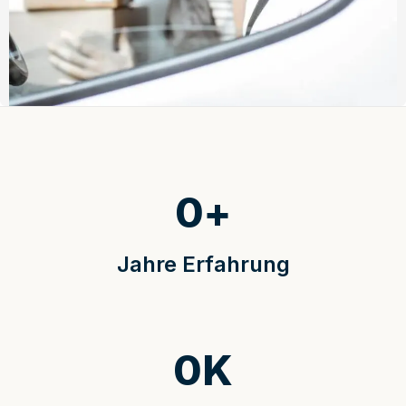
0
+
Jahre Erfahrung
0
K