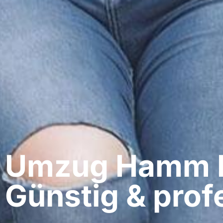
Umzug Hamm​ I
Günstig & profe