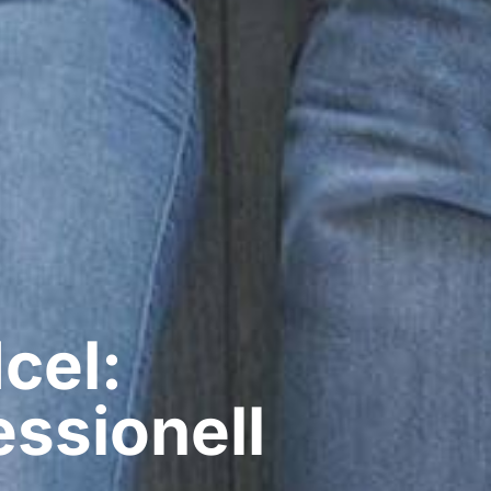
cel:
ssionell​