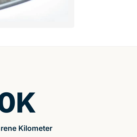
0
K
rene Kilometer