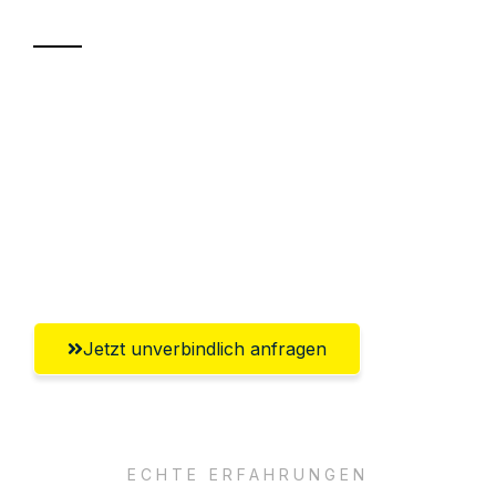
Sparen Sie bis zu 100€ bei Anfrage
Abwicklung innerhalb von 24 Stunden
Versichert bis zu 7.500€
Ggf. komplette Zollabwicklung inklusive
Umfassender Kundensupport aus Hamm
Jetzt unverbindlich anfragen
ECHTE ERFAHRUNGEN