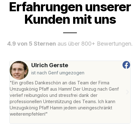
Erfahrungen unserer
Kunden mit uns
4.9 von 5 Sternen
aus über 800+ Bewertungen.
Ulrich Gerste
ist nach Genf umgezogen
"Ein großes Dankeschön an das Team der Firma
"Di
Umzugskönig Pfaff aus Hamm! Der Umzug nach Genf
mei
verlief reibungslos und stressfrei dank der
Team
professionellen Unterstützung des Teams. Ich kann
habe
Umzugskönig Pfaff Hamm jedem uneingeschränkt
an m
weiterempfehlen!"
groß