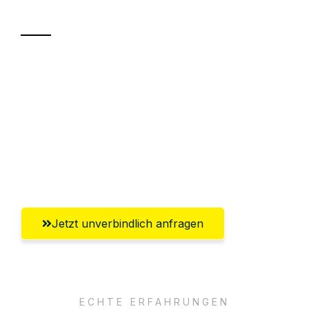
Transport
Sparen Sie bis zu 100€ bei Anfrage
Abwicklung innerhalb von 24 Stunden
Versichert bis zu 7.500€
Ggf. komplette Zollabwicklung inklusive
Umfassender Kundensupport aus Hamm
Jetzt unverbindlich anfragen
ECHTE ERFAHRUNGEN