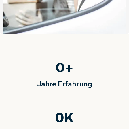
0
+
Jahre Erfahrung
0
K