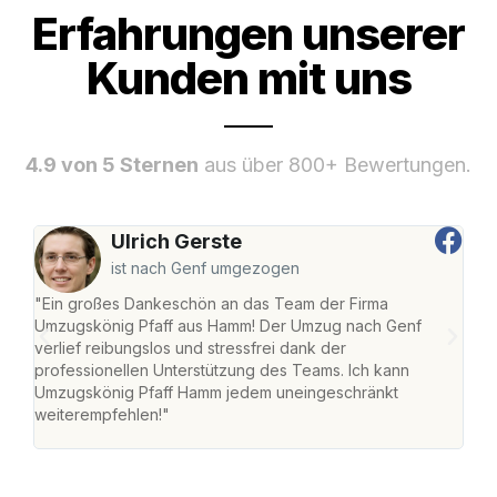
Erfahrungen unserer
Kunden mit uns
4.9 von 5 Sternen
aus über 800+ Bewertungen.
Ulrich Gerste
ist nach Genf umgezogen
"Ein großes Dankeschön an das Team der Firma
"Di
Umzugskönig Pfaff aus Hamm! Der Umzug nach Genf
mei
verlief reibungslos und stressfrei dank der
Team
professionellen Unterstützung des Teams. Ich kann
habe
Umzugskönig Pfaff Hamm jedem uneingeschränkt
an m
weiterempfehlen!"
groß