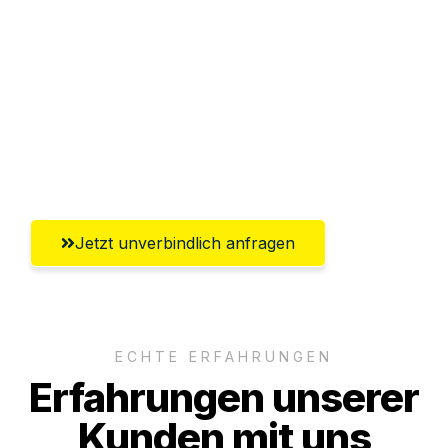
Sparen Sie bis zu 100€ bei Anfrage
Abwicklung innerhalb von 24 Stunden
Versichert bis zu 7.500€
Ggf. komplette Zollabwicklung inklusive
Umfassender Kundensupport aus Hamm
Jetzt unverbindlich anfragen
ECHTE ERFAHRUNGEN
Erfahrungen unserer
Kunden mit uns