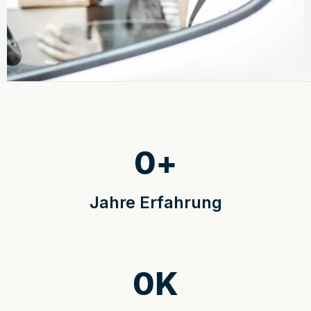
0
+
Jahre Erfahrung
0
K