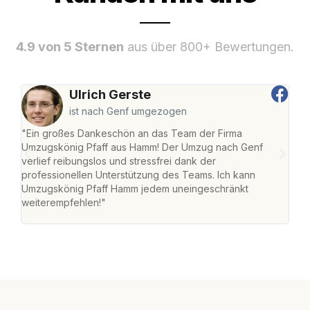
4.9 von 5 Sternen
aus über 800+ Bewertungen.
Ulrich Gerste
ist nach Genf umgezogen
"Ein großes Dankeschön an das Team der Firma
"Di
Umzugskönig Pfaff aus Hamm! Der Umzug nach Genf
mei
verlief reibungslos und stressfrei dank der
Team
professionellen Unterstützung des Teams. Ich kann
habe
Umzugskönig Pfaff Hamm jedem uneingeschränkt
an m
weiterempfehlen!"
groß