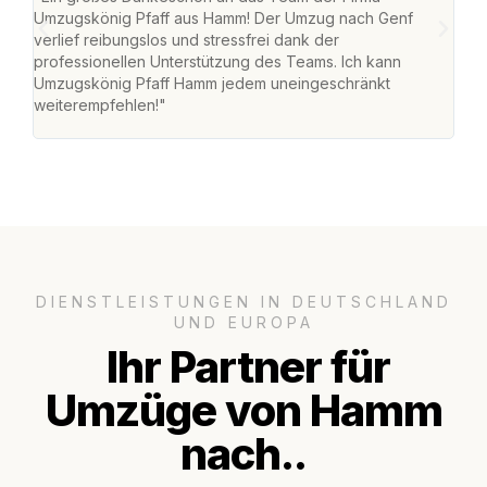
Umzugskönig Pfaff aus Hamm! Der Umzug nach Genf
mei
verlief reibungslos und stressfrei dank der
Team
professionellen Unterstützung des Teams. Ich kann
habe
Umzugskönig Pfaff Hamm jedem uneingeschränkt
an m
weiterempfehlen!"
groß
DIENSTLEISTUNGEN IN DEUTSCHLAND
UND EUROPA
Ihr Partner für
Umzüge von Hamm
nach..