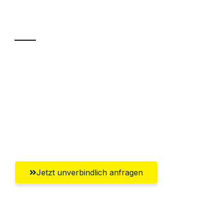
Transport
Sparen Sie bis zu 100€ bei Anfrage
Abwicklung innerhalb von 24 Stunden
Versichert bis zu 7.500€
Ggf. komplette Zollabwicklung inklusive
Umfassender Kundensupport aus Hamm
Jetzt unverbindlich anfragen