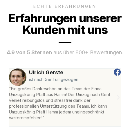
ECHTE ERFAHRUNGEN
Erfahrungen unserer
Kunden mit uns
4.9 von 5 Sternen
aus über 800+ Bewertungen.
Ulrich Gerste
ist nach Genf umgezogen
"Ein großes Dankeschön an das Team der Firma
"Di
Umzugskönig Pfaff aus Hamm! Der Umzug nach Genf
mei
verlief reibungslos und stressfrei dank der
Team
professionellen Unterstützung des Teams. Ich kann
habe
Umzugskönig Pfaff Hamm jedem uneingeschränkt
an m
weiterempfehlen!"
groß