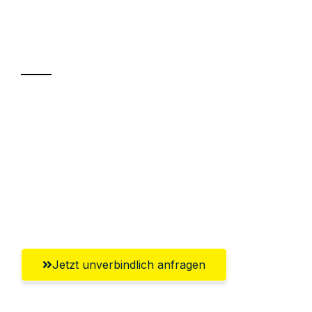
Ihr Umzug oder
Transport
Sparen Sie bis zu 100€ bei Anfrage
Abwicklung innerhalb von 24 Stunden
Versichert bis zu 7.500€
Ggf. komplette Zollabwicklung inklusive
Umfassender Kundensupport aus Hamm
Jetzt unverbindlich anfragen