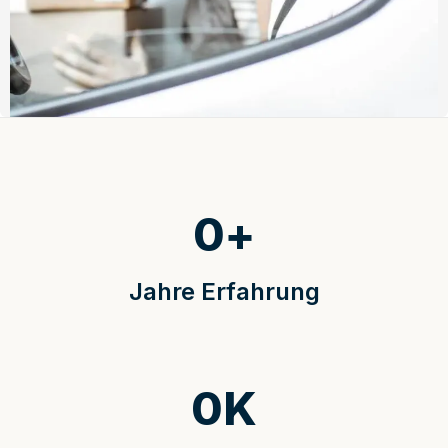
0
+
Jahre Erfahrung
0
K