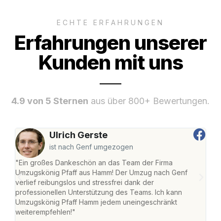
ECHTE ERFAHRUNGEN
Erfahrungen unserer
Kunden mit uns
4.9 von 5 Sternen
aus über 800+ Bewertungen.
Ulrich Gerste
ist nach Genf umgezogen
"Ein großes Dankeschön an das Team der Firma
"Di
Umzugskönig Pfaff aus Hamm! Der Umzug nach Genf
mei
verlief reibungslos und stressfrei dank der
Team
professionellen Unterstützung des Teams. Ich kann
habe
Umzugskönig Pfaff Hamm jedem uneingeschränkt
an m
weiterempfehlen!"
groß