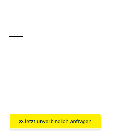
Ihr Umzug oder
Transport
Sparen Sie bis zu 100€ bei Anfrage
Abwicklung innerhalb von 24 Stunden
Versichert bis zu 7.500€
Ggf. komplette Zollabwicklung inklusive
Umfassender Kundensupport aus Hamm
Jetzt unverbindlich anfragen