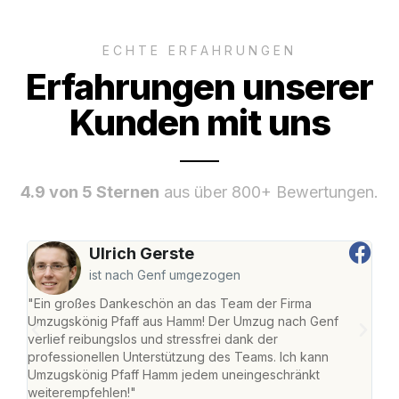
ECHTE ERFAHRUNGEN
Erfahrungen unserer
Kunden mit uns
4.9 von 5 Sternen
aus über 800+ Bewertungen.
Ulrich Gerste
ist nach Genf umgezogen
"Ein großes Dankeschön an das Team der Firma
"Di
Umzugskönig Pfaff aus Hamm! Der Umzug nach Genf
mei
verlief reibungslos und stressfrei dank der
Team
professionellen Unterstützung des Teams. Ich kann
habe
Umzugskönig Pfaff Hamm jedem uneingeschränkt
an m
weiterempfehlen!"
groß