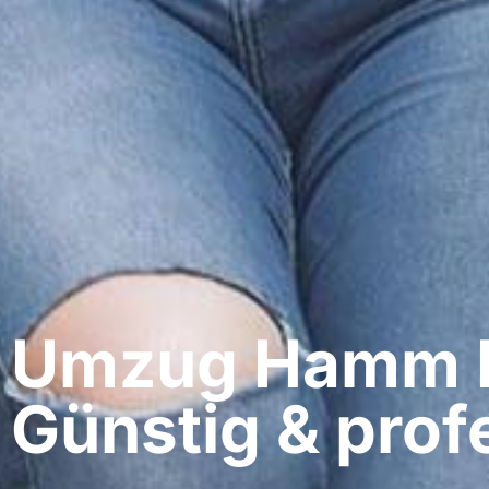
Umzug Hamm​ 
Günstig & profe