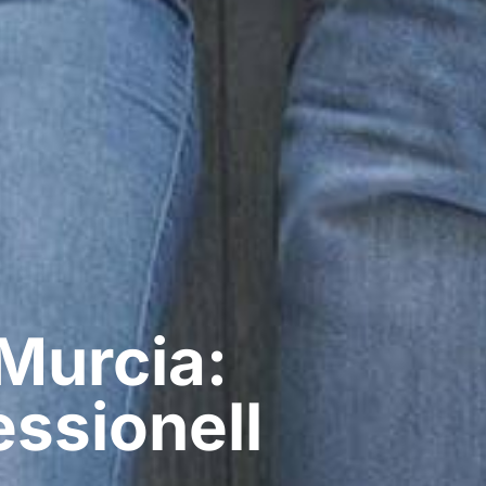
Murcia:
ssionell​