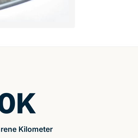
0
K
rene Kilometer