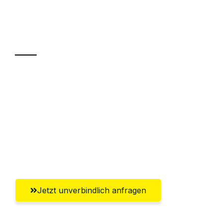
Ihr Umzug oder
Transport
Sparen Sie bis zu 100€ bei Anfrage
Abwicklung innerhalb von 24 Stunden
Versichert bis zu 7.500€
Ggf. komplette Zollabwicklung inklusive
Umfassender Kundensupport aus Hamm
Jetzt unverbindlich anfragen