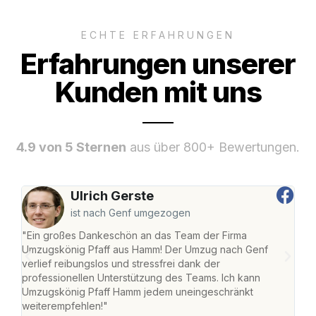
ECHTE ERFAHRUNGEN
Erfahrungen unserer
Kunden mit uns
4.9 von 5 Sternen
aus über 800+ Bewertungen.
Ulrich Gerste
ist nach Genf umgezogen
"Ein großes Dankeschön an das Team der Firma
"Di
Umzugskönig Pfaff aus Hamm! Der Umzug nach Genf
mei
verlief reibungslos und stressfrei dank der
Team
professionellen Unterstützung des Teams. Ich kann
habe
Umzugskönig Pfaff Hamm jedem uneingeschränkt
an m
weiterempfehlen!"
groß