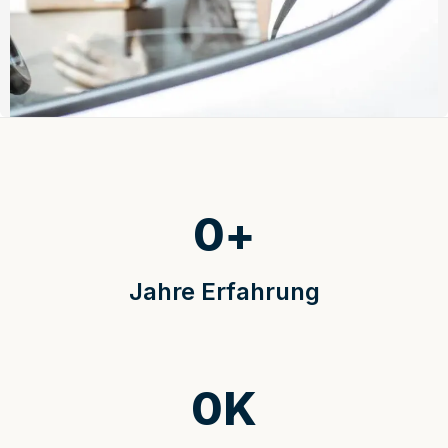
0
+
Jahre Erfahrung
0
K