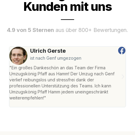
Kunden mit uns
4.9 von 5 Sternen
aus über 800+ Bewertungen.
Ulrich Gerste
ist nach Genf umgezogen
"Ein großes Dankeschön an das Team der Firma
"Di
Umzugskönig Pfaff aus Hamm! Der Umzug nach Genf
mei
verlief reibungslos und stressfrei dank der
Team
professionellen Unterstützung des Teams. Ich kann
habe
Umzugskönig Pfaff Hamm jedem uneingeschränkt
an m
weiterempfehlen!"
groß