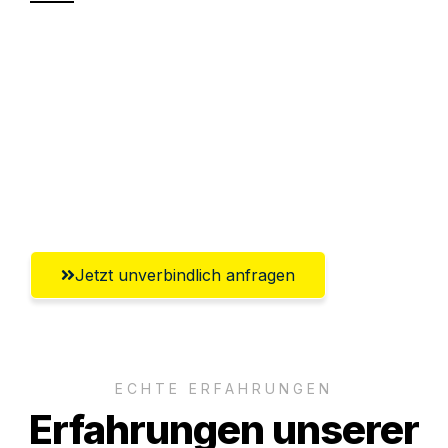
Sparen Sie bis zu 100€ bei Anfrage
Abwicklung innerhalb von 24 Stunden
Versichert bis zu 7.500€
Ggf. komplette Zollabwicklung inklusive
Umfassender Kundensupport aus Hamm
Jetzt unverbindlich anfragen
ECHTE ERFAHRUNGEN
Erfahrungen unserer