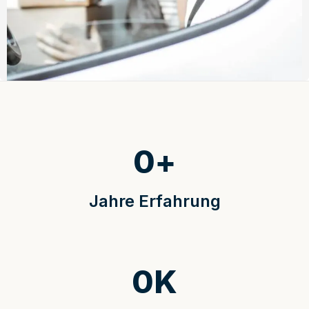
0
+
Jahre Erfahrung
0
K