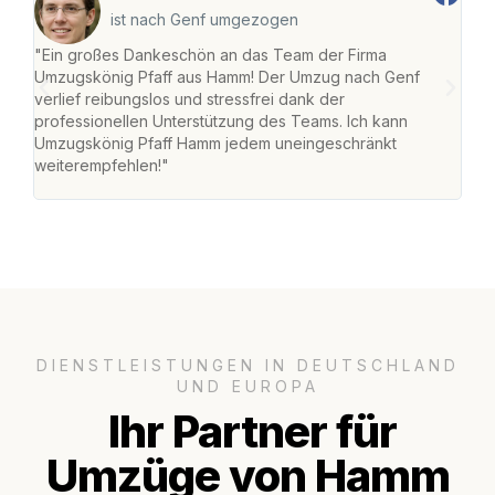
ist nach Genf umgezogen
"Ein großes Dankeschön an das Team der Firma
"Di
Umzugskönig Pfaff aus Hamm! Der Umzug nach Genf
mei
verlief reibungslos und stressfrei dank der
Team
professionellen Unterstützung des Teams. Ich kann
habe
Umzugskönig Pfaff Hamm jedem uneingeschränkt
an m
weiterempfehlen!"
groß
DIENSTLEISTUNGEN IN DEUTSCHLAND
UND EUROPA
Ihr Partner für
Umzüge von Hamm