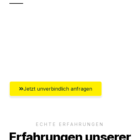
Sparen Sie bis zu 100€ bei Anfrage
Abwicklung innerhalb von 24 Stunden
Versichert bis zu 7.500€
Ggf. komplette Zollabwicklung inklusive
Umfassender Kundensupport aus Hamm
Jetzt unverbindlich anfragen
ECHTE ERFAHRUNGEN
Erfahrungen unserer