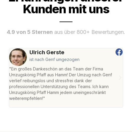
Kunden mit uns
4.9 von 5 Sternen
aus über 800+ Bewertungen.
Ulrich Gerste
ist nach Genf umgezogen
"Ein großes Dankeschön an das Team der Firma
"Di
Umzugskönig Pfaff aus Hamm! Der Umzug nach Genf
mei
verlief reibungslos und stressfrei dank der
Team
professionellen Unterstützung des Teams. Ich kann
habe
Umzugskönig Pfaff Hamm jedem uneingeschränkt
an m
weiterempfehlen!"
groß