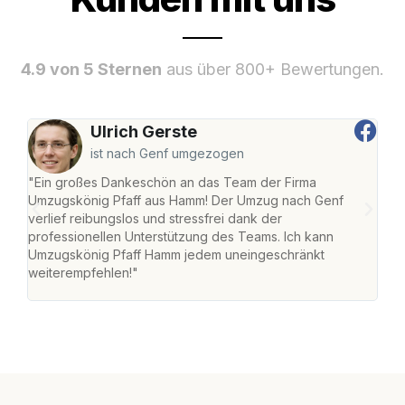
4.9 von 5 Sternen
aus über 800+ Bewertungen.
Ulrich Gerste
ist nach Genf umgezogen
"Ein großes Dankeschön an das Team der Firma
"Di
Umzugskönig Pfaff aus Hamm! Der Umzug nach Genf
mei
verlief reibungslos und stressfrei dank der
Team
professionellen Unterstützung des Teams. Ich kann
habe
Umzugskönig Pfaff Hamm jedem uneingeschränkt
an m
weiterempfehlen!"
groß