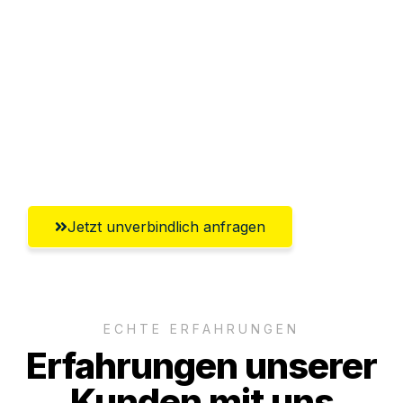
Sparen Sie bis zu 100€ bei Anfrage
Abwicklung innerhalb von 24 Stunden
Versichert bis zu 7.500€
Ggf. komplette Zollabwicklung inklusive
Umfassender Kundensupport aus Hamm
Jetzt unverbindlich anfragen
ECHTE ERFAHRUNGEN
Erfahrungen unserer
Kunden mit uns