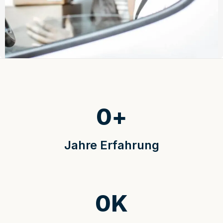
0
+
Jahre Erfahrung
0
K