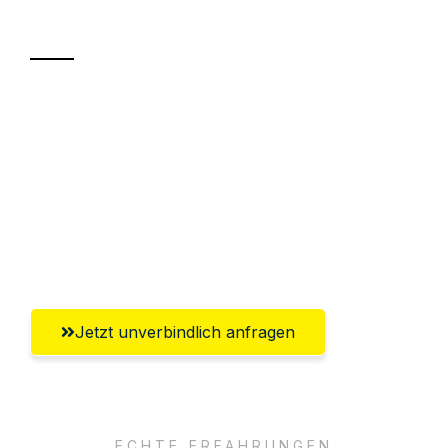
Transport
Sparen Sie bis zu 100€ bei Anfrage
Abwicklung innerhalb von 24 Stunden
Versichert bis zu 7.500€
Ggf. komplette Zollabwicklung inklusive
Umfassender Kundensupport aus Hamm
Jetzt unverbindlich anfragen
ECHTE ERFAHRUNGEN