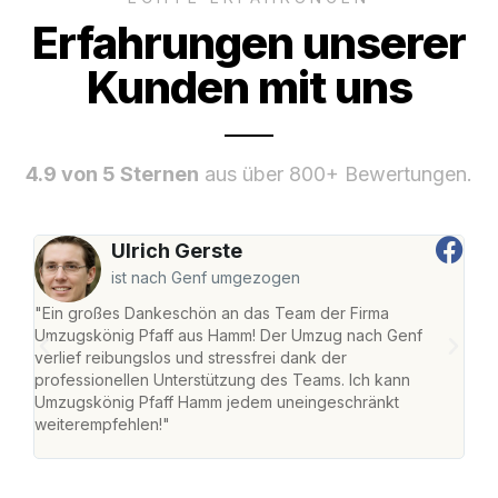
Erfahrungen unserer
Kunden mit uns
4.9 von 5 Sternen
aus über 800+ Bewertungen.
Ulrich Gerste
ist nach Genf umgezogen
"Ein großes Dankeschön an das Team der Firma
"Di
Umzugskönig Pfaff aus Hamm! Der Umzug nach Genf
mei
verlief reibungslos und stressfrei dank der
Team
professionellen Unterstützung des Teams. Ich kann
habe
Umzugskönig Pfaff Hamm jedem uneingeschränkt
an m
weiterempfehlen!"
groß