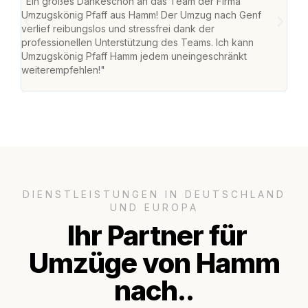
"Ein großes Dankeschön an das Team der Firma
"Di
Umzugskönig Pfaff aus Hamm! Der Umzug nach Genf
mei
verlief reibungslos und stressfrei dank der
Team
professionellen Unterstützung des Teams. Ich kann
habe
Umzugskönig Pfaff Hamm jedem uneingeschränkt
an m
weiterempfehlen!"
groß
DIENSTLEISTUNGEN IN DEUTSCHLAND
UND EUROPA
Ihr Partner für
Umzüge von Hamm
nach..