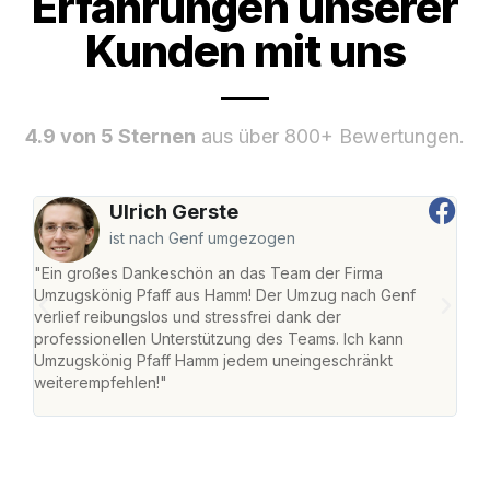
Erfahrungen unserer
Kunden mit uns
4.9 von 5 Sternen
aus über 800+ Bewertungen.
Ulrich Gerste
ist nach Genf umgezogen
"Ein großes Dankeschön an das Team der Firma
"Di
Umzugskönig Pfaff aus Hamm! Der Umzug nach Genf
mei
verlief reibungslos und stressfrei dank der
Team
professionellen Unterstützung des Teams. Ich kann
habe
Umzugskönig Pfaff Hamm jedem uneingeschränkt
an m
weiterempfehlen!"
groß