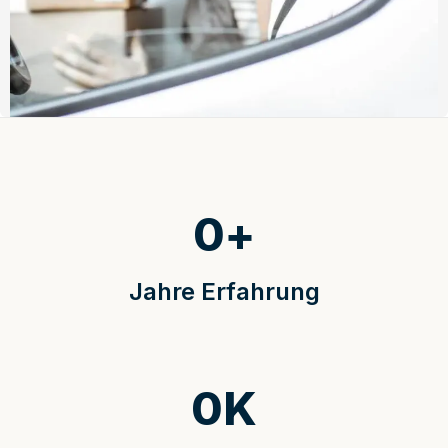
0
+
Jahre Erfahrung
0
K