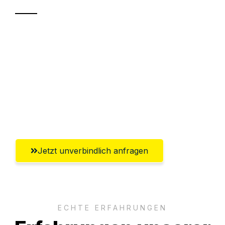
Sparen Sie bis zu 100€ bei Anfrage
Abwicklung innerhalb von 24 Stunden
Versichert bis zu 7.500€
Ggf. komplette Zollabwicklung inklusive
Umfassender Kundensupport aus Hamm
Jetzt unverbindlich anfragen
ECHTE ERFAHRUNGEN