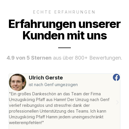
ECHTE ERFAHRUNGEN
Erfahrungen unserer
Kunden mit uns
4.9 von 5 Sternen
aus über 800+ Bewertungen.
Ulrich Gerste
ist nach Genf umgezogen
"Ein großes Dankeschön an das Team der Firma
"Di
Umzugskönig Pfaff aus Hamm! Der Umzug nach Genf
mei
verlief reibungslos und stressfrei dank der
Team
professionellen Unterstützung des Teams. Ich kann
habe
Umzugskönig Pfaff Hamm jedem uneingeschränkt
an m
weiterempfehlen!"
groß