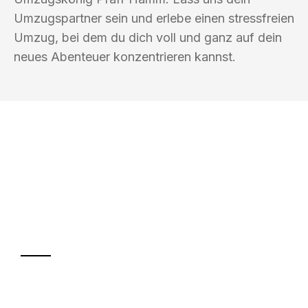
Umzugspartner sein und erlebe einen stressfreien
Umzug, bei dem du dich voll und ganz auf dein
neues Abenteuer konzentrieren kannst.
UMZUGSKÖNIG PFAFF HAMM
Ihr Umzug oder
Transport
Sparen Sie bis zu 100€ bei Anfrage
Abwicklung innerhalb von 24 Stunden