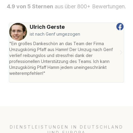
4.9 von 5 Sternen
aus über 800+ Bewertungen.
Ulrich Gerste
ist nach Genf umgezogen
"Ein großes Dankeschön an das Team der Firma
"Di
Umzugskönig Pfaff aus Hamm! Der Umzug nach Genf
mei
verlief reibungslos und stressfrei dank der
Team
professionellen Unterstützung des Teams. Ich kann
habe
Umzugskönig Pfaff Hamm jedem uneingeschränkt
an m
weiterempfehlen!"
groß
DIENSTLEISTUNGEN IN DEUTSCHLAND
UND EUROPA