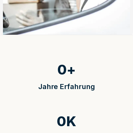
0
+
Jahre Erfahrung
0
K