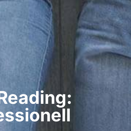
Reading:
ssionell​