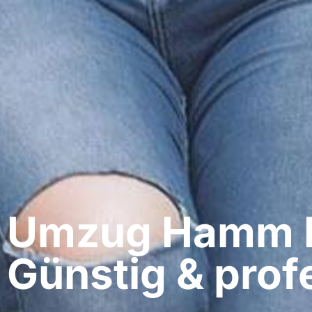
Umzug Hamm​ 
Günstig & profe