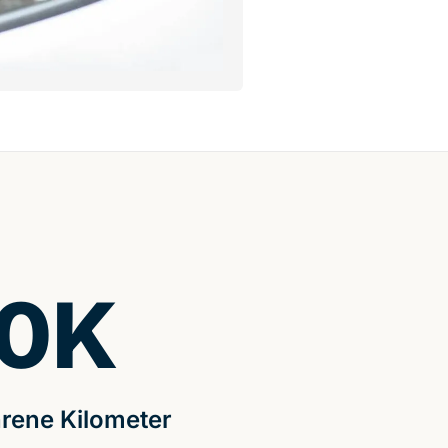
0
K
rene Kilometer